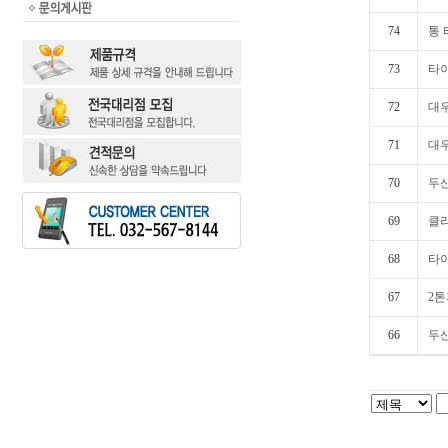
74
통
73
타
72
대우
71
대우
70
두산
69
클라
68
타
67
2톤
66
두산