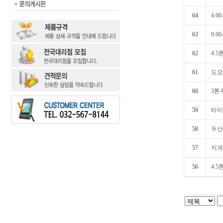
64
4.0
63
9.00
62
4.
61
도요
60
3톤
59
타이
58
두산 
57
지게차
56
4.